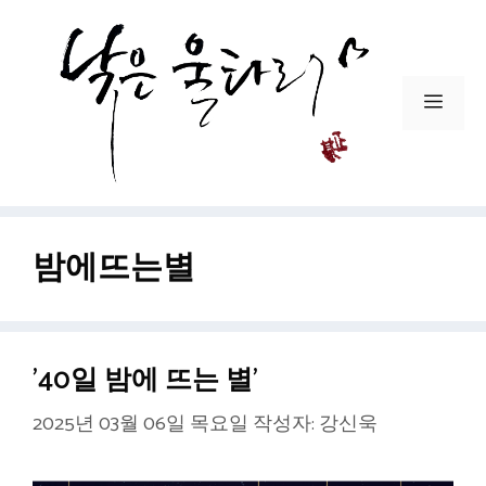
컨
텐
츠
로
메
건
뉴
너
뛰
기
밤에뜨는별
’40일 밤에 뜨는 별’
2025년 03월 06일 목요일
작성자:
강신욱