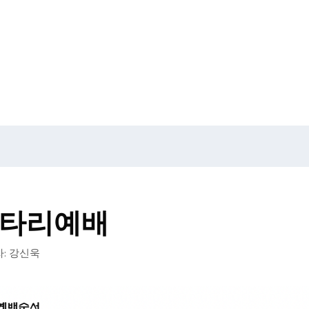
은울타리예배
:
강신욱