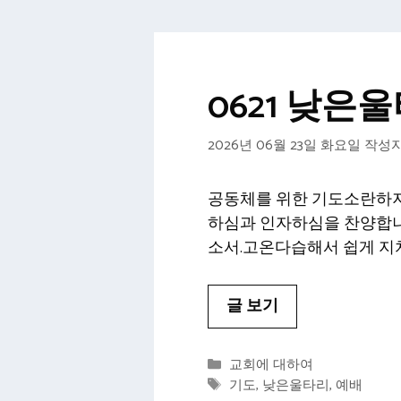
0621 낮
2026년 06월 23일 화요일
작성자
공동체를 위한 기도소란하지
하심과 인자하심을 찬양합니
소서.고온다습해서 쉽게 지
글 보기
카
교회에 대하여
테
태
기도
,
낮은울타리
,
예배