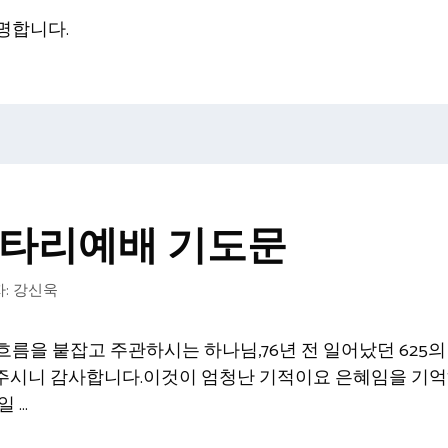
명합니다.
은울타리예배 기도문
:
강신욱
름을 붙잡고 주관하시는 하나님,76년 전 일어났던 625의
워주시니 감사합니다.이것이 엄청난 기적이요 은혜임을 기
일 …