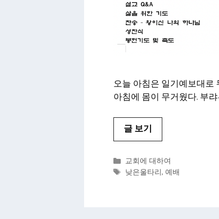
오늘 아침은 일기예보대로 무
아침에 몸이 무거웠다. 부랴
글 보기
카
교회에 대하여
테
태
낮은울타리
,
예배
고
그
리