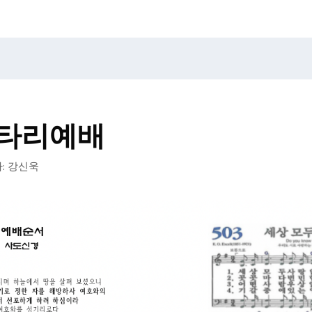
울타리예배
:
강신욱