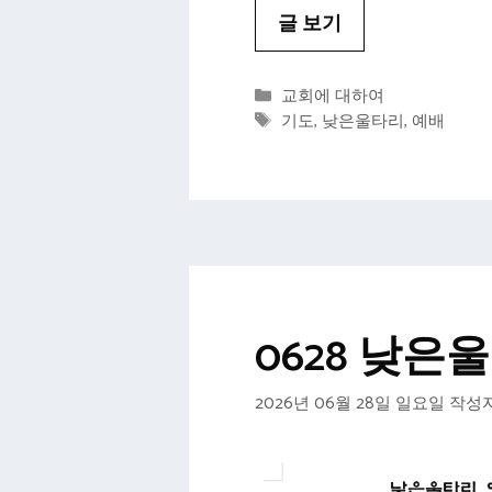
글 보기
카
교회에 대하여
테
태
기도
,
낮은울타리
,
예배
고
그
리
0628 낮
2026년 06월 28일 일요일
작성자