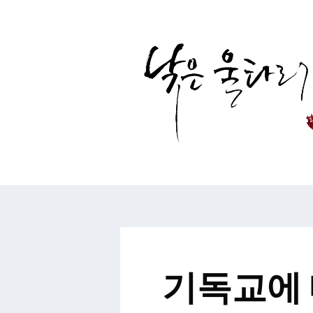
컨
텐
츠
로
건
너
뛰
기
기독교에