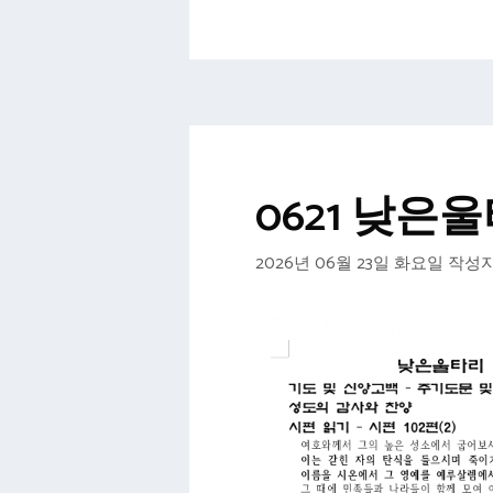
고
그
리
0621 낮은
2026년 06월 23일 화요일
작성자