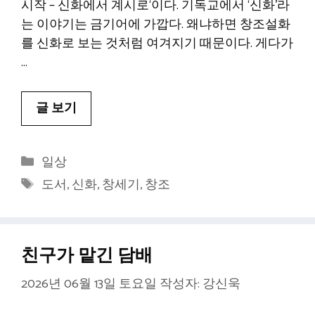
시작 – 신화에서 계시로‘이다. 기독교에서 ‘신화’라
는 이야기는 금기어에 가깝다. 왜냐하면 창조설화
를 신화로 보는 것처럼 여겨지기 때문이다. 게다가
…
글 보기
카
일상
테
태
도서
,
신화
,
창세기
,
창조
고
그
리
친구가 맡긴 담배
2026년 06월 13일 토요일
작성자:
강신욱