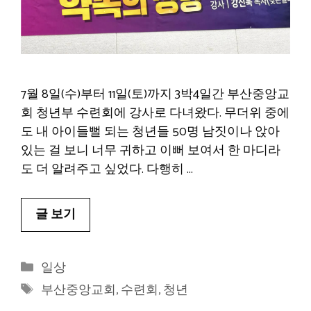
7월 8일(수)부터 11일(토)까지 3박4일간 부산중앙교
회 청년부 수련회에 강사로 다녀왔다. 무더위 중에
도 내 아이들뻘 되는 청년들 50명 남짓이나 앉아
있는 걸 보니 너무 귀하고 이뻐 보여서 한 마디라
도 더 알려주고 싶었다. 다행히 …
글 보기
카
일상
테
태
부산중앙교회
,
수련회
,
청년
고
그