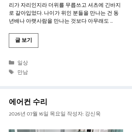
리가 자리인지라 더위를 무릅쓰고 셔츠에 긴바지
로 갈아입었다. 나이가 위인 분들을 만나는 건 동
년배나 아랫사람을 만나는 것보다 아무래도 …
글 보기
카
일상
테
태
만남
고
그
리
에어컨 수리
2026년 07월 16일 목요일
작성자:
강신욱