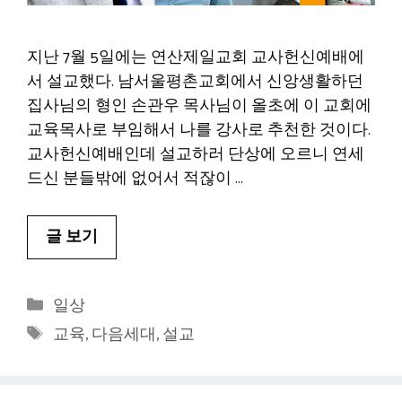
지난 7월 5일에는 연산제일교회 교사헌신예배에
서 설교했다. 남서울평촌교회에서 신앙생활하던
집사님의 형인 손관우 목사님이 올초에 이 교회에
교육목사로 부임해서 나를 강사로 추천한 것이다.
교사헌신예배인데 설교하러 단상에 오르니 연세
드신 분들밖에 없어서 적잖이 …
글 보기
카
일상
테
태
교육
,
다음세대
,
설교
고
그
리