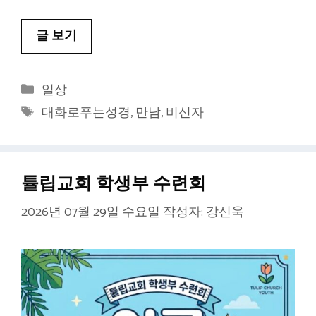
글 보기
카
일상
테
태
대화로푸는성경
,
만남
,
비신자
고
그
리
튤립교회 학생부 수련회
2026년 07월 29일 수요일
작성자:
강신욱