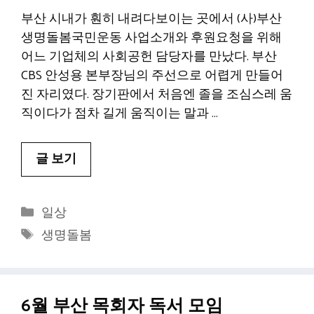
부산 시내가 훤히 내려다보이는 곳에서 (사)부산
생명돌봄국민운동 사업소개와 후원요청을 위해
어느 기업체의 사회공헌 담당자를 만났다. 부산
CBS 안성용 본부장님의 주선으로 어렵게 만들어
진 자리였다. 장기판에서 처음엔 졸을 조심스레 움
직이다가 점차 길게 움직이는 말과 …
글 보기
카
일상
테
태
생명돌봄
고
그
리
6월 부산 목회자 독서 모임