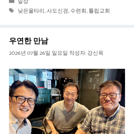
카
일상
테
태
낮은울타리
,
사도신경
,
수련회
,
튤립교회
고
그
리
우연한 만남
2026년 07월 26일 일요일
작성자:
강신욱