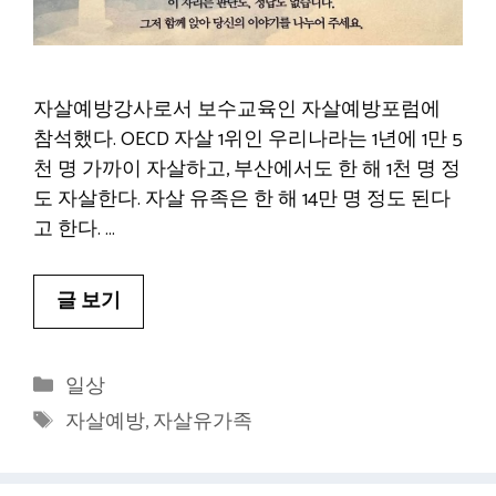
자살예방강사로서 보수교육인 자살예방포럼에
참석했다. OECD 자살 1위인 우리나라는 1년에 1만 5
천 명 가까이 자살하고, 부산에서도 한 해 1천 명 정
도 자살한다. 자살 유족은 한 해 14만 명 정도 된다
고 한다. …
글 보기
카
일상
테
태
자살예방
,
자살유가족
고
그
리