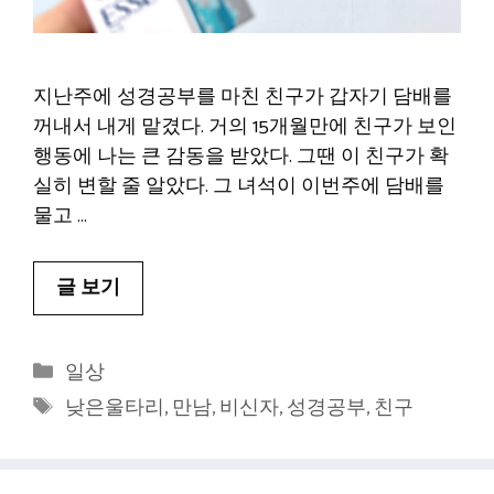
지난주에 성경공부를 마친 친구가 갑자기 담배를
꺼내서 내게 맡겼다. 거의 15개월만에 친구가 보인
행동에 나는 큰 감동을 받았다. 그땐 이 친구가 확
실히 변할 줄 알았다. 그 녀석이 이번주에 담배를
물고 …
글 보기
카
일상
테
태
낮은울타리
,
만남
,
비신자
,
성경공부
,
친구
고
그
리