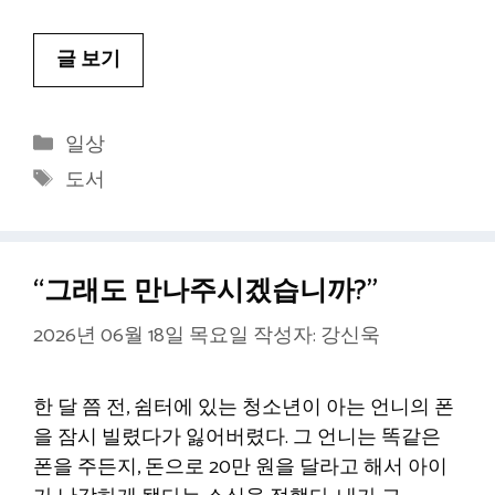
글 보기
카
일상
테
태
도서
고
그
리
“그래도 만나주시겠습니까?”
2026년 06월 18일 목요일
작성자:
강신욱
한 달 쯤 전, 쉼터에 있는 청소년이 아는 언니의 폰
을 잠시 빌렸다가 잃어버렸다. 그 언니는 똑같은
폰을 주든지, 돈으로 20만 원을 달라고 해서 아이