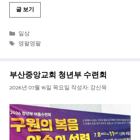
글 보기
카
일상
테
태
영팔영팔
고
그
리
부산중앙교회 청년부 수련회
2026년 07월 16일 목요일
작성자:
강신욱