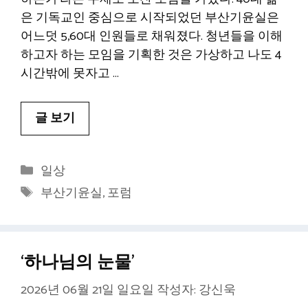
은 기독교인 중심으로 시작되었던 부산기윤실은
어느덧 5,60대 인원들로 채워졌다. 청년들을 이해
하고자 하는 모임을 기획한 것은 가상하고 나도 4
시간밖에 못자고 …
글 보기
카
일상
테
태
부산기윤실
,
포럼
고
그
리
‘하나님의 눈물’
2026년 06월 21일 일요일
작성자:
강신욱