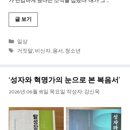
가 난감하게 됐다는 소식을 접했다. 내가 그 …
글 보기
카
일상
테
태
거짓말
,
비신자
,
용서
,
청소년
고
그
리
‘성자와 혁명가의 눈으로 본 복음서’
2026년 06월 18일 목요일
작성자:
강신욱