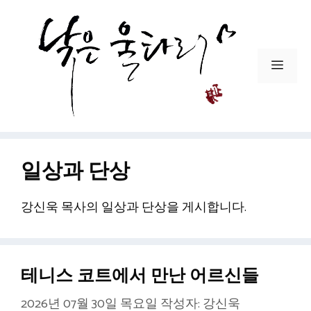
컨
텐
츠
로
메
건
뉴
너
뛰
기
일상과 단상
강신욱 목사의 일상과 단상을 게시합니다.
테니스 코트에서 만난 어르신들
2026년 07월 30일 목요일
작성자:
강신욱