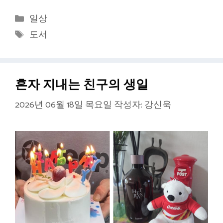
카
일상
테
태
도서
고
그
리
혼자 지내는 친구의 생일
2026년 06월 18일 목요일
작성자:
강신욱