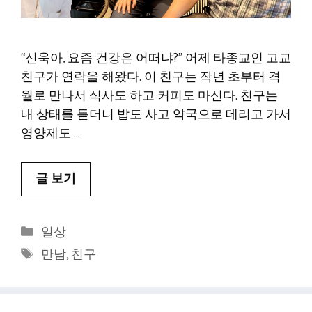
“신욱아, 요즘 건강은 어떠냐?” 어제 타종교인 고교
친구가 연락을 해왔다. 이 친구는 작년 초부터 격
월로 만나서 식사도 하고 커피도 마신다. 친구는
내 상태를 듣더니 밥도 사고 약국으로 데리고 가서
영양제도 …
글 보기
카
일상
테
태
만남
,
친구
고
그
리