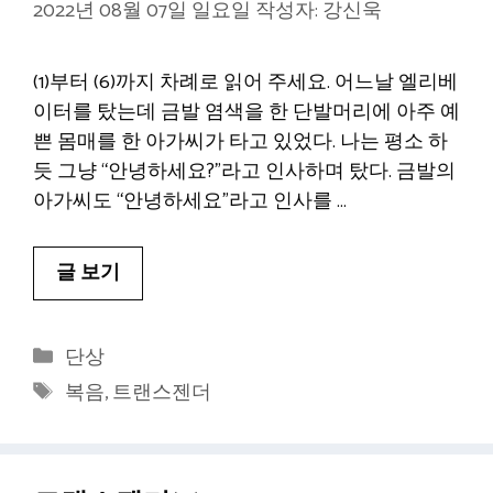
2022년 08월 07일 일요일
작성자:
강신욱
(1)부터 (6)까지 차례로 읽어 주세요. 어느날 엘리베
이터를 탔는데 금발 염색을 한 단발머리에 아주 예
쁜 몸매를 한 아가씨가 타고 있었다. 나는 평소 하
듯 그냥 “안녕하세요?”라고 인사하며 탔다. 금발의
아가씨도 “안녕하세요”라고 인사를 …
글 보기
카
단상
테
태
복음
,
트랜스젠더
고
그
리