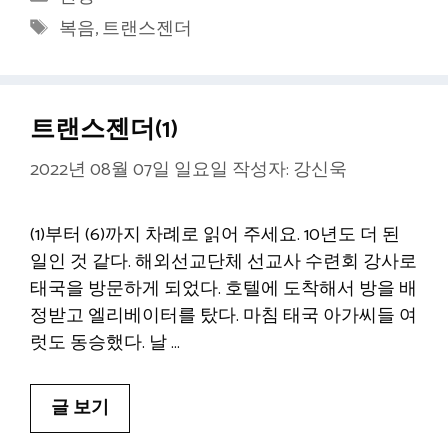
테
태
복음
,
트랜스젠더
고
그
리
트랜스젠더(1)
2022년 08월 07일 일요일
작성자:
강신욱
(1)부터 (6)까지 차례로 읽어 주세요. 10년도 더 된
일인 것 같다. 해외선교단체 선교사 수련회 강사로
태국을 방문하게 되었다. 호텔에 도착해서 방을 배
정받고 엘리베이터를 탔다. 마침 태국 아가씨들 여
럿도 동승했다. 날 …
글 보기