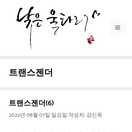
컨
텐
츠
로
메
건
뉴
너
뛰
기
트랜스젠더
트랜스젠더(6)
2022년 08월 07일 일요일
작성자:
강신욱