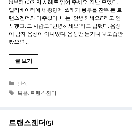
(1)부터 (6)까지 차례로 읽어 주세요. 지난 주였다.
엘리베이터에서 종량제 쓰레기 봉투를 잔뜩 든 트
랜스젠더와 마주쳤다. 나는 “안녕하세요?”라고 인
사했고, 그 사람도 “안녕하세요”라고 답했다. 음성
이 남자 음성이 아니었다. 음성만 듣거나 뒷모습만
봤으면 …
글 보기
카
단상
테
태
복음
,
트랜스젠더
고
그
리
트랜스젠더(5)