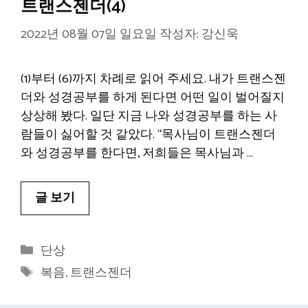
트랜스젠더(4)
2022년 08월 07일 일요일
작성자:
강신욱
(1)부터 (6)까지 차례로 읽어 주세요. 내가 트랜스젠
더와 성경공부를 하게 된다면 어떤 일이 벌어질지
상상해 봤다. 일단 지금 나와 성경공부를 하는 사
람들이 싫어할 것 같았다. “목사님이 트랜스젠더
와 성경공부를 한다면, 저희들은 목사님과 …
글 보기
카
단상
테
태
복음
,
트랜스젠더
고
그
리