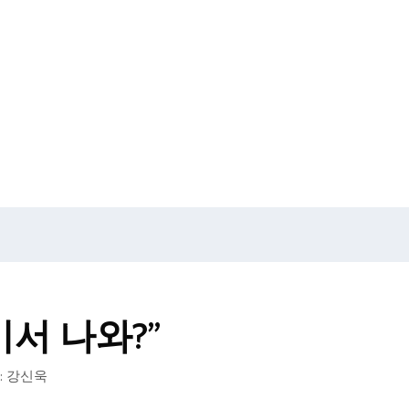
기서 나와?”
:
강신욱