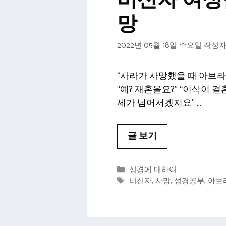
비신자 여성
망
2022년 05월 18일 수요일
작성자
“사라가 사망했을 때 아브라함
“예? 재혼을요?” “이삭이 
세가 넘어서겠지요” …
글 보기
카
성경에 대하여
테
태
비신자
,
사망
,
성경공부
,
아브
고
그
리