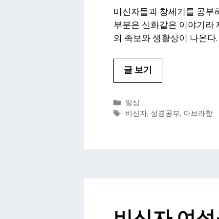
비신자들과 창세기를 공부하고
부분은 신화같은 이야기라 재
의 족보와 생활상이 나온다.
글 보기
카
일상
테
태
비신자
,
성경공부
,
아브라함
고
그
리