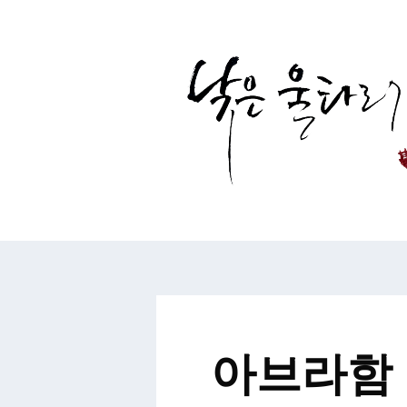
컨
텐
츠
로
건
너
뛰
기
아브라함