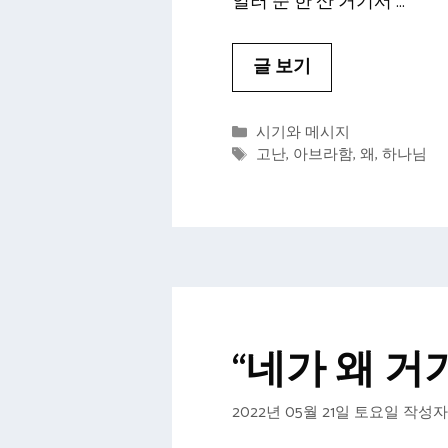
일러 준 한 산 거기서 …
글 보기
카
시기와 메시지
테
태
고난
,
아브라함
,
왜
,
하나님
고
그
리
“네가 왜 거
2022년 05월 21일 토요일
작성자