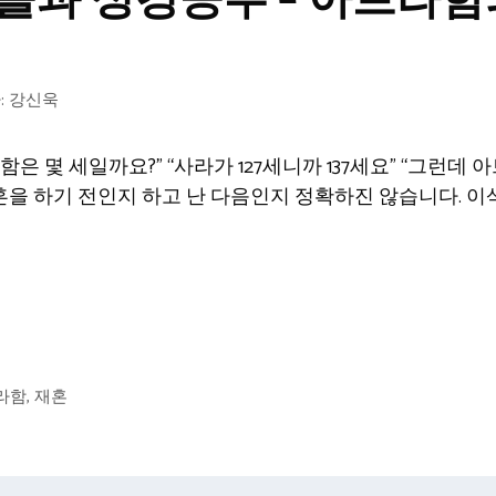
들과 성경공부 – 아브라함
:
강신욱
은 몇 세일까요?” “사라가 127세니까 137세요” “그런데
결혼을 하기 전인지 하고 난 다음인지 정확하진 않습니다. 이삭
라함
,
재혼