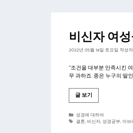
비신자 여성들
2022년 05월 14일 토요일
작성자
“조건을 대부분 만족시킨 여
무 과하죠. 종은 누구의 딸
글 보기
카
성경에 대하여
테
태
결혼
,
비신자
,
성경공부
,
아브
고
그