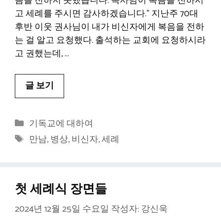
음을 전하지 못했습니다. 목사님이 복음을 전하시
고 세례를 주시면 감사하겠습니다.” 지난주 70대
후반 이웃 권사님이 내가 비신자에게 복음을 전하
는 걸 알고 요청했다. 출석하는 교회에 요청하시라
고 권했는데, …
글 보기
카
기독교에 대하여
테
태
만남
,
병상
,
비신자
,
세례
고
그
리
첫 세례식 장면들
2024년 12월 25일 수요일
작성자:
강신욱