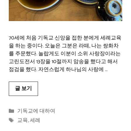
70세에 처음 기독교 신앙을 접한 분에게 세례교육
을 하는 중이다. 오늘은 그분은 라떼, 나는 쌍화차
를 주문했다. 놀랍게도 이분이 소위 사랑장이라는
고린도전서 13장을 10절까지 암송을 했다고 해서
점검을 했다. 자연스럽게 하나님의 사랑에 …
글 보기
카
기독교에 대하여
테
태
교육
,
세례
고
그