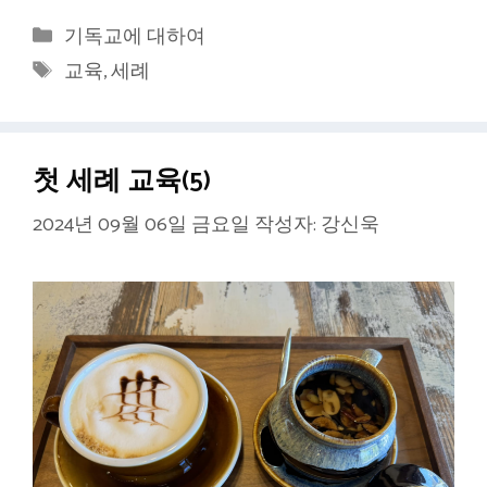
카
기독교에 대하여
테
태
교육
,
세례
고
그
리
첫 세례 교육(5)
2024년 09월 06일 금요일
작성자:
강신욱