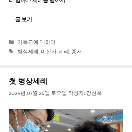
리 엄마가 세례를 받아서 …
글 보기
카
기독교에 대하여
테
태
병상세례
,
비신자
,
세례
,
증서
고
그
리
첫 병상세례
2025년 07월 26일 토요일
작성자:
강신욱