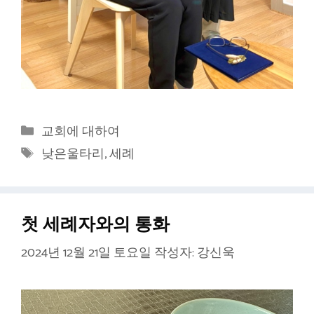
카
교회에 대하여
테
태
낮은울타리
,
세례
고
그
리
첫 세례자와의 통화
2024년 12월 21일 토요일
작성자:
강신욱