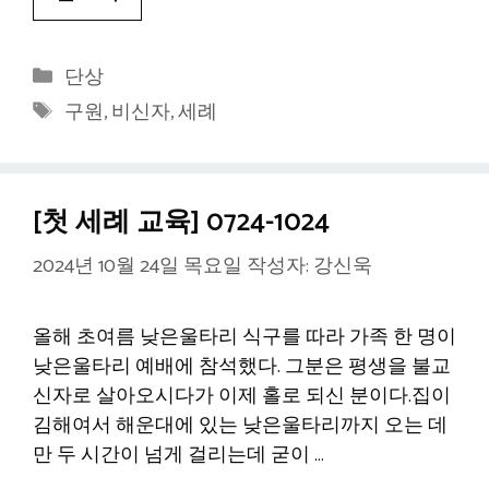
카
단상
테
태
구원
,
비신자
,
세례
고
그
리
[첫 세례 교육] 0724-1024
2024년 10월 24일 목요일
작성자:
강신욱
올해 초여름 낮은울타리 식구를 따라 가족 한 명이
낮은울타리 예배에 참석했다. 그분은 평생을 불교
신자로 살아오시다가 이제 홀로 되신 분이다.집이
김해여서 해운대에 있는 낮은울타리까지 오는 데
만 두 시간이 넘게 걸리는데 굳이 …