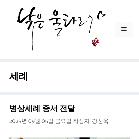
컨
텐
츠
로
메
건
뉴
너
뛰
기
세례
병상세례 증서 전달
2025년 09월 05일 금요일
작성자:
강신욱