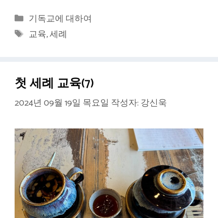
카
기독교에 대하여
테
태
교육
,
세례
고
그
리
첫 세례 교육(7)
2024년 09월 19일 목요일
작성자:
강신욱