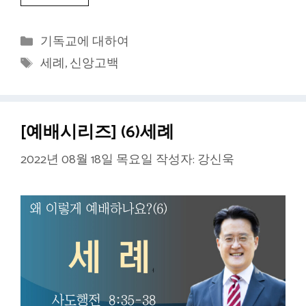
카
기독교에 대하여
테
태
세례
,
신앙고백
고
그
리
[예배시리즈] (6)세례
2022년 08월 18일 목요일
작성자:
강신욱