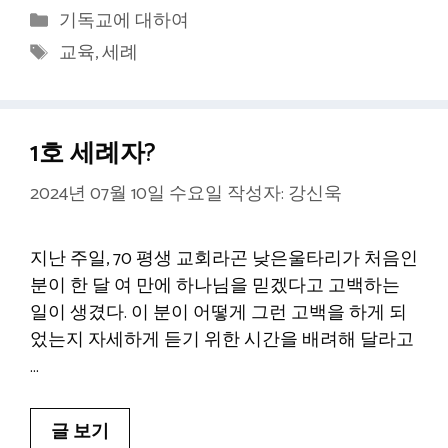
카
기독교에 대하여
테
태
교육
,
세례
고
그
리
1호 세례자?
2024년 07월 10일 수요일
작성자:
강신욱
지난 주일, 70 평생 교회라곤 낮은울타리가 처음인
분이 한 달 여 만에 하나님을 믿겠다고 고백하는
일이 생겼다. 이 분이 어떻게 그런 고백을 하게 되
었는지 자세하게 듣기 위한 시간을 배려해 달라고
…
글 보기