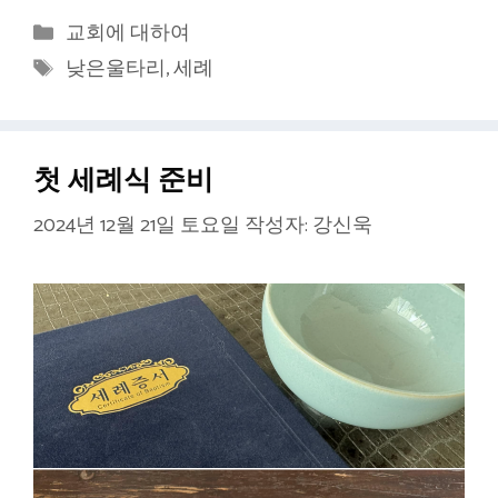
카
교회에 대하여
테
태
낮은울타리
,
세례
고
그
리
첫 세례식 준비
2024년 12월 21일 토요일
작성자:
강신욱