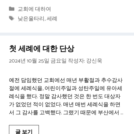
카
교회에 대하여
테
태
낮은울타리
,
세례
고
그
리
첫 세례에 대한 단상
2024년 10월 25일 금요일
작성자:
강신욱
예전 담임했던 교회에선 매년 부활절과 추수감사
절에 세례식을, 어린이주일과 성탄주일에 유아세
례식을 했다. 정말 감사했던 것은 한 번도 대상자
가 없었던 적이 없었다. 매년 매번 세례식을 하면
서 그 감사를 고백했다. 그랬기 때문에 부산에서 …
글 보기