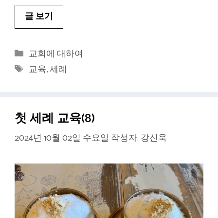
글 보기
카
교회에 대하여
테
태
교육
,
세례
고
그
리
첫 세례 교육(8)
2024년 10월 02일 수요일
작성자:
강신욱