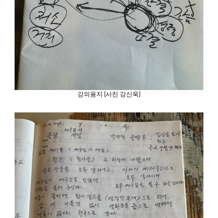
강의용지 [사진 강신욱]