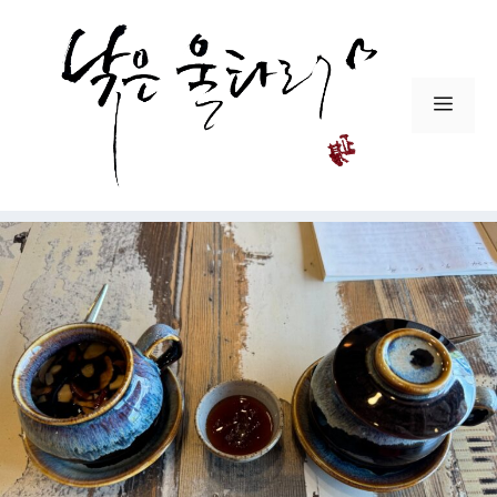
컨
텐
츠
로
메
건
뉴
너
뛰
기