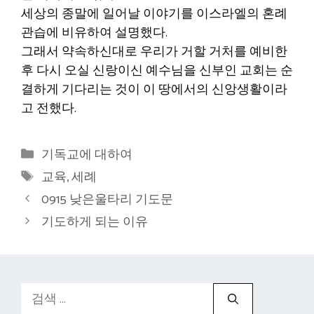
세상의 종말에 일어날 이야기를 이스라엘의 혼례
관습에 비유하여 설명했다.
그래서 약속하신대로 우리가 거할 거처를 예비한
후 다시 오실 신랑이신 예수님을 신부인 교회는 순
결하게 기다리는 것이 이 땅에서의 신앙생활이라
고 전했다.
카
기독교에 대하여
테
태
교육
,
세례
고
그
0915 낮은울타리 기도문
리
기도하게 되는 이유
검
색: