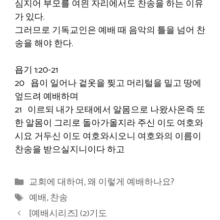
심지어 부모를 여읜 자리에서도 찬송을 하는 이유
가 있다.
그러므로 기독교인은 예배 때 음악의 틀을 넘어 찬
송을 해야 한다.
욥기 1:20-21
20 욥이 일어나 겉옷을 찢고 머리털을 밀고 땅에
엎드려 예배하며
21 이르되 내가 모태에서 알몸으로 나왔사온즉 또
한 알몸이 그리로 돌아가올지라 주신 이도 여호와
시요 거두신 이도 여호와시오니 여호와의 이름이
찬송을 받으실지니이다 하고
카
교회에 대하여
,
왜 이렇게 예배하나요?
테
태
예배
,
찬송
고
그
[예배시리즈] (2)기도