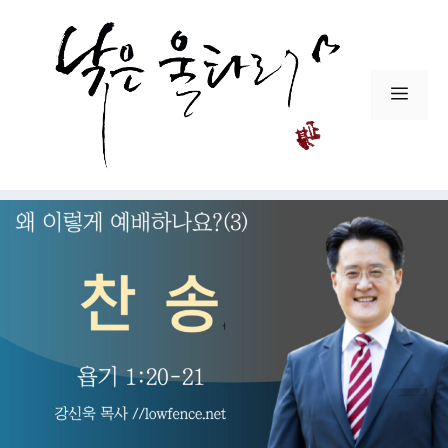
컨
텐
츠
로
메
건
뉴
너
뛰
기