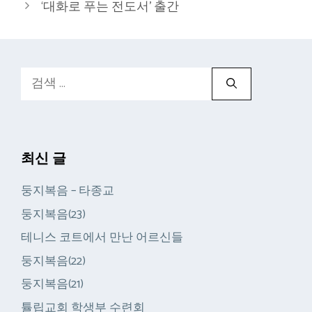
‘대화로 푸는 전도서’ 출간
검
색:
최신 글
둥지복음 – 타종교
둥지복음(23)
테니스 코트에서 만난 어르신들
둥지복음(22)
둥지복음(21)
튤립교회 학생부 수련회