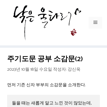
컨
텐
츠
로
메
건
뉴
너
뛰
기
주기도문 공부 소감문(2)
2023년 10월 18일 수요일
작성자:
강신욱
먼저 기존 신자 부부의 소감문을 소개한다.
들을 때는 새롭게 알고 느낀 것이 많았는데, 