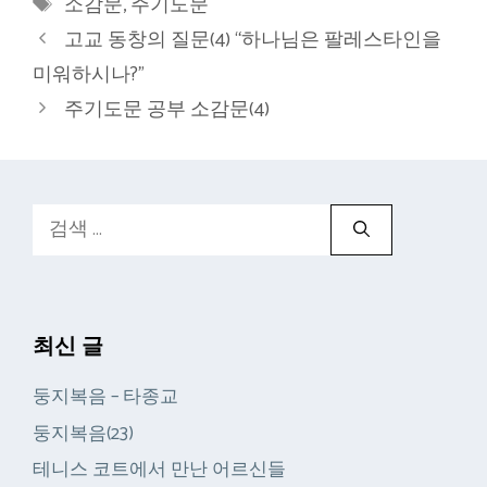
태
소감문
,
주기도문
고
그
고교 동창의 질문(4) “하나님은 팔레스타인을
리
미워하시나?”
주기도문 공부 소감문(4)
검
색:
최신 글
둥지복음 – 타종교
둥지복음(23)
테니스 코트에서 만난 어르신들