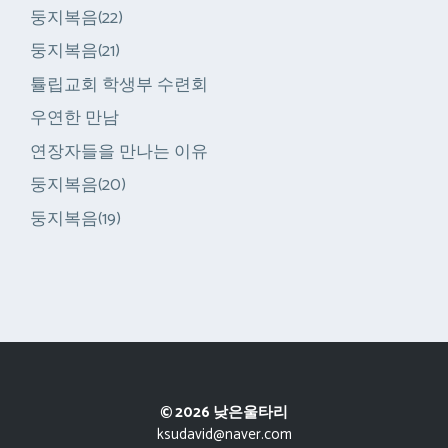
둥지복음(22)
둥지복음(21)
튤립교회 학생부 수련회
우연한 만남
연장자들을 만나는 이유
둥지복음(20)
둥지복음(19)
© 2026 낮은울타리
ksudavid@naver.com