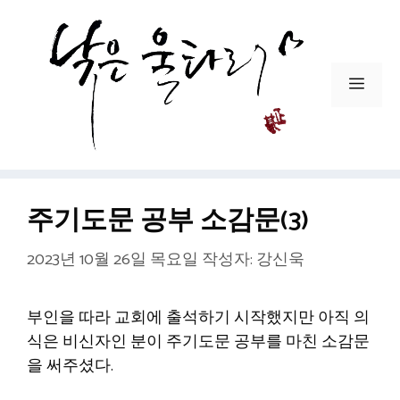
컨
텐
츠
로
메
건
뉴
너
뛰
기
주기도문 공부 소감문(3)
2023년 10월 26일 목요일
작성자:
강신욱
부인을 따라 교회에 출석하기 시작했지만 아직 의
식은 비신자인 분이 주기도문 공부를 마친 소감문
을 써주셨다.