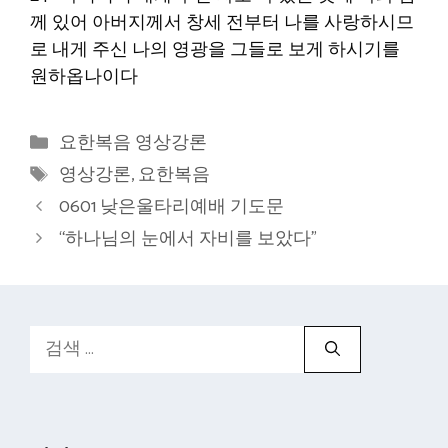
께 있어 아버지께서 창세 전부터 나를 사랑하시므
로 내게 주신 나의 영광을 그들로 보게 하시기를
원하옵나이다
카
요한복음 영상강론
테
태
영상강론
,
요한복음
고
그
0601 낮은울타리예배 기도문
리
“하나님의 눈에서 자비를 보았다”
검
색: