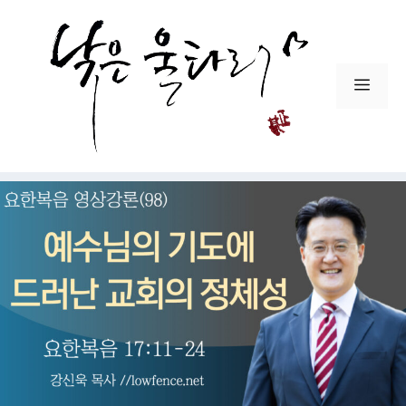
컨
텐
츠
로
메
건
뉴
너
뛰
기