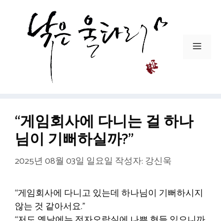
컨
텐
츠
로
메
건
뉴
너
뛰
기
“게임회사에 다니는 걸 하나
님이 기뻐하실까?”
2025년 08월 03일 일요일
작성자:
강신욱
“게임회사에 다니고 있는데 하나님이 기뻐하시지
않는 것 같아서요.”
“저도 옛날에는 전자오락실에 나쁜 형들 있으니까