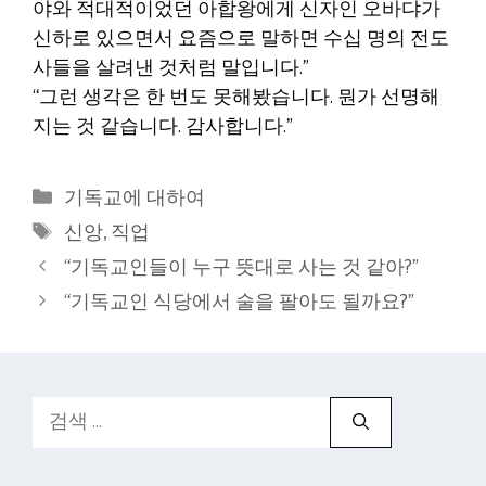
야와 적대적이었던 아합왕에게 신자인 오바댜가
신하로 있으면서 요즘으로 말하면 수십 명의 전도
사들을 살려낸 것처럼 말입니다.”
“그런 생각은 한 번도 못해봤습니다. 뭔가 선명해
지는 것 같습니다. 감사합니다.”
카
기독교에 대하여
테
태
신앙
,
직업
고
그
“기독교인들이 누구 뜻대로 사는 것 같아?”
리
“기독교인 식당에서 술을 팔아도 될까요?”
검
색: