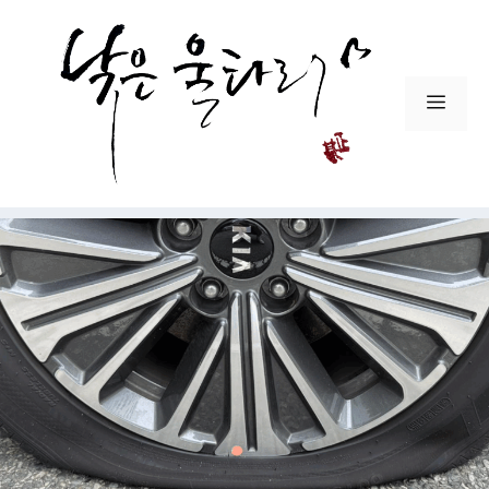
컨
텐
츠
로
메
건
뉴
너
뛰
기