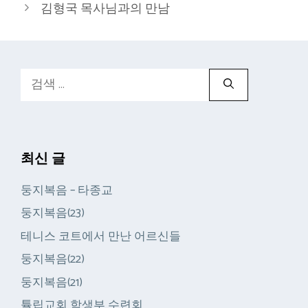
김형국 목사님과의 만남
검
색:
최신 글
둥지복음 – 타종교
둥지복음(23)
테니스 코트에서 만난 어르신들
둥지복음(22)
둥지복음(21)
튤립교회 학생부 수련회