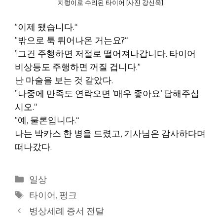
지렁이로 수리된 타이어 [사진 강신욱]
”이제 됐습니다.“
”밖으로 툭 튀어나온 거는요?“
”그건 주행하면 저절로 떨어져나갑니다. 타이어
비상등도 주행하면 꺼질 겁니다.”
난 마술을 보는 것 같았다.
”나중에 만족도 연락오면 ’매우 좋아요’ 답해주십
시오.“
”예, 물론입니다.“
나는 박카스 한 병을 드렸고, 기사님은 감사하다며
떠나갔다.
카
일상
테
태
타이어
,
펑크
고
그
병상세례 증서 전달
리