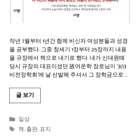
작년 7월부터 1년간 함께 비신자 여성분들과 성경
을 공부했다. 그중 창세기 1장부터 25장까지 내용
을 규장에서 책으로 내기로 했다. 내가 신대원때
당시 규장의 대표이셨던 故여운학 장로님이 ‘303
비전장학회’에 날 선발해 주셔서 그 장학금으로 …
글 보기
카
일상
테
태
책
,
출판
,
표지
고
그