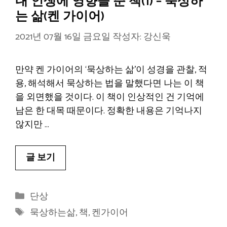
내 인생에 영향을 준 책(1) – 묵상하
는 삶(켄 가이어)
2021년 07월 16일 금요일
작성자:
강신욱
만약 켄 가이어의 ‘묵상하는 삶’이 성경을 관찰, 적
용, 해석해서 묵상하는 법을 말했다면 나는 이 책
을 외면했을 것이다. 이 책이 인상적인 건 기억에
남은 한 대목 때문이다. 정확한 내용은 기억나지
않지만 …
글 보기
카
단상
테
태
묵상하는삶
,
책
,
켄가이어
고
그