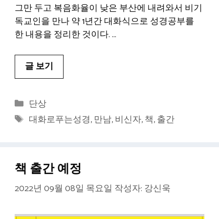
그만 두고 복음화율이 낮은 부산에 내려와서 비기
독교인을 만나 약 1년간 대화식으로 성경공부를
한 내용을 정리한 것이다. …
글 보기
카
단상
테
태
대화로푸는성경
,
만남
,
비신자
,
책
,
출간
고
그
리
책 출간 예정
2022년 09월 08일 목요일
작성자:
강신욱