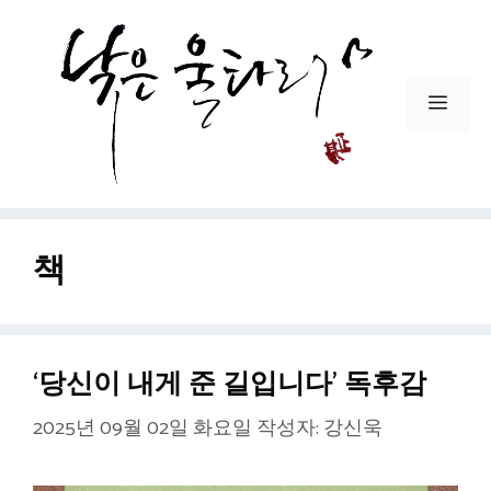
컨
텐
츠
로
메
건
뉴
너
뛰
기
책
‘당신이 내게 준 길입니다’ 독후감
2025년 09월 02일 화요일
작성자:
강신욱