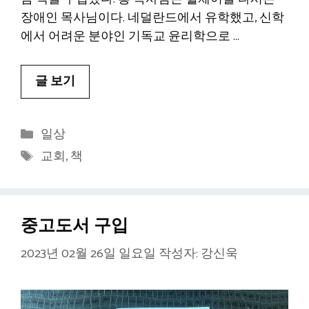
장애인 목사님이다. 네덜란드에서 유학했고, 신학
에서 어려운 분야인 기독교 윤리학으로 …
글 보기
카
일상
테
태
교회
,
책
고
그
리
중고도서 구입
2023년 02월 26일 일요일
작성자:
강신욱