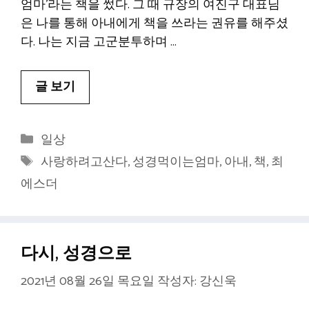
엄마’라는 책을 썼다. 그 때 규장의 여진구 대표님
은 나를 통해 아내에게 책을 쓰라는 권유를 해주셨
다. 나는 지금 고군분투하며 …
글 보기
카
일상
테
태
사랑하려고산다
,
성경먹이는엄마
,
아내
,
책
,
최
고
그
에스더
리
다시, 성경으로
2021년 08월 26일 목요일
작성자:
강신욱