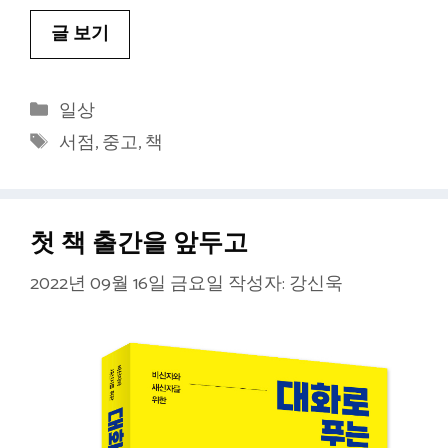
글 보기
카
일상
테
태
서점
,
중고
,
책
고
그
리
첫 책 출간을 앞두고
2022년 09월 16일 금요일
작성자:
강신욱