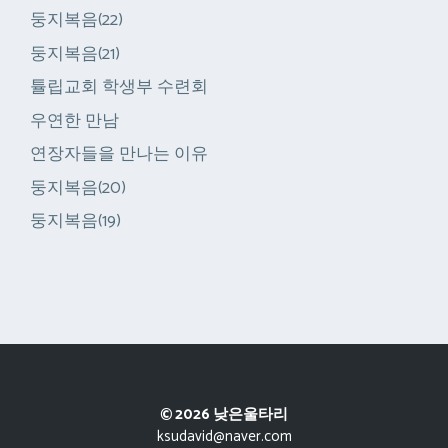
둥지복음(22)
둥지복음(21)
튤립교회 학생부 수련회
우연한 만남
연장자들을 만나는 이유
둥지복음(20)
둥지복음(19)
© 2026 낮은울타리
ksudavid@naver.com