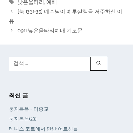
태
낮은울타리
,
예배
고
그
[눅 13:31-35] 예수님이 예루살렘을 저주하신 이
리
유
0911 낮은울타리예배 기도문
검
색:
최신 글
둥지복음 – 타종교
둥지복음(23)
테니스 코트에서 만난 어르신들