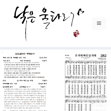
컨
텐
츠
로
메
건
뉴
너
뛰
기