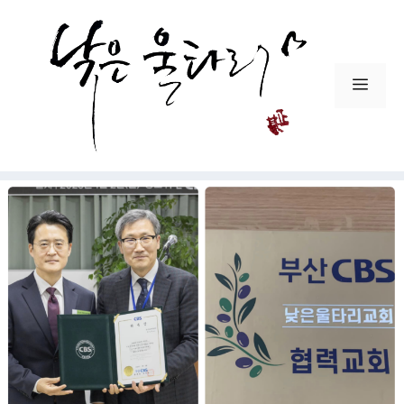
컨
텐
츠
로
메
건
뉴
너
뛰
기