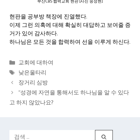
부산CBS 협력교회 현판 [사진 송정현]
현판을 공부방 책장에 진열했다.
이제 그런 의혹에 대해 확실히 대답하고 보여줄 증
거가 있어 감사하다.
하나님은 모든 것을 합력하여 선을 이루게 하신다.
카
교회에 대하여
테
태
낮은울타리
고
그
장거리 심방
리
“성경에 자연을 통해서도 하나님을 알 수 있다
고 하지 않았나요?
검