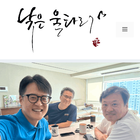
컨
텐
츠
로
메
건
뉴
너
뛰
기