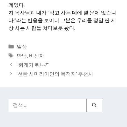
계였다.
지 목사님과 내가 “먹고 사는 데에 별 문제 없습니
다.”라는 반응을 보이니 그분은 우리를 정말 딴 세
상 사는 사람들 쳐다보듯 봤다.
카
일상
테
태
만남
,
비신자
고
그
“회개가 뭐냐?”
리
‘선한 사마리아인의 목적지’ 추천사
검
색: