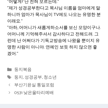
”어떻게? 난 전혀 모르는데.“
”제가 성경공부한다고 목사님 이름을 엄마에게 말
하니까 엄마가 목사님이 TV에도 나오는 유명한 분
이래요.“
”아하, 어머니가 새롭게하소서를 보신 모양이구나.
어머니께 기억해주셔서 감사하다고 전해드려. 그
런데 난 어쩌다가 기독교방송에 나왔을 뿐이지 유
명한 사람이 아니야. 연예인 보듯 하지 않으면 좋
겠어.“
카
둥지복음
테
태
둥지
,
성경공부
,
청소년
고
그
부산기윤실 통일포럼
리
0531 낮은울타리예배