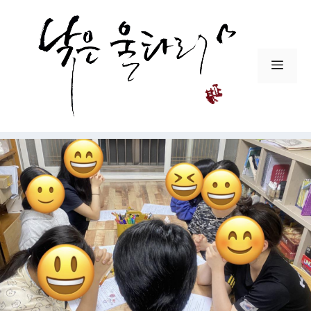
컨
텐
츠
로
메
건
뉴
너
뛰
기