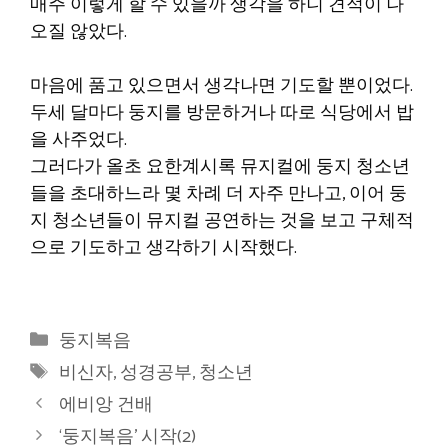
매주 이렇게 할 수 있을까 생각을 하니 견적이 나
오질 않았다.
마음에 품고 있으면서 생각나면 기도할 뿐이었다.
두세 달마다 둥지를 방문하거나 따로 식당에서 밥
을 사주었다.
그러다가 올초 요한계시록 뮤지컬에 둥지 청소년
들을 초대하느라 몇 차례 더 자주 만나고, 이어 둥
지 청소년들이 뮤지컬 공연하는 것을 보고 구체적
으로 기도하고 생각하기 시작했다.
카
둥지복음
테
태
비신자
,
성경공부
,
청소년
고
그
에비앙 건배
리
‘둥지복음’ 시작(2)