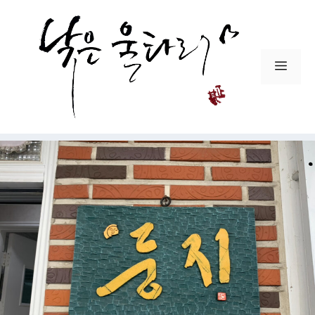
컨
텐
츠
로
메
건
뉴
너
뛰
기