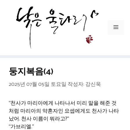
컨
텐
츠
로
메
건
뉴
너
뛰
기
둥지복음(4)
2025년 07월 05일 토요일
작성자:
강신욱
“천사가 마리아에게 나타나서 미리 말을 해준 것
처럼 마리아의 약혼자인 요셉에게도 천사가 나타
났어. 천사 이름이 뭐라고?”
“가브리엘.”