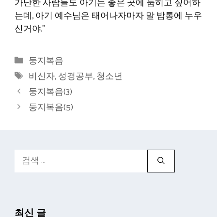
가난한 사람들도 아기는 좋은 곳에 눕히고 싶어하
는데, 아기 예수님은 태어나자마자 말 밥통에 누우
신거야.”
카
둥지복음
테
태
비신자
,
성경공부
,
청소년
고
그
둥지복음(3)
리
둥지복음(5)
검
색:
최신 글