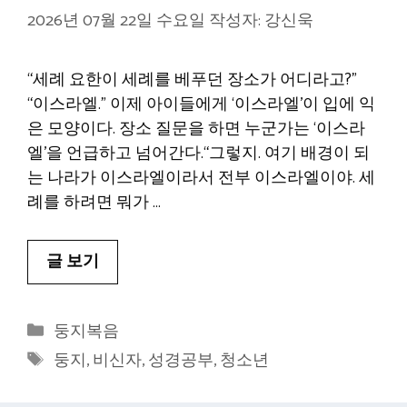
2026년 07월 22일 수요일
작성자:
강신욱
“세례 요한이 세례를 베푸던 장소가 어디라고?”
“이스라엘.” 이제 아이들에게 ‘이스라엘’이 입에 익
은 모양이다. 장소 질문을 하면 누군가는 ‘이스라
엘’을 언급하고 넘어간다.“그렇지. 여기 배경이 되
는 나라가 이스라엘이라서 전부 이스라엘이야. 세
례를 하려면 뭐가 …
글 보기
카
둥지복음
테
태
둥지
,
비신자
,
성경공부
,
청소년
고
그
리