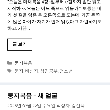
“오늘은 마태복음 4장 1절부터 17절까지 일단 읽고
시작하자. 오늘은 어느 쪽으로 읽을까?” 보통은 내
가 첫 절을 읽은 후 오른쪽으로 도는데, 가끔 왼쪽
에 앉은 아이가 자기가 먼저 읽겠다고 자원하기도
하고, 가끔 …
글 보기
카
둥지복음
테
태
둥지
,
비신자
,
성경공부
,
청소년
고
그
리
둥지복음 – 새 얼굴
2026년 07월 22일 수요일
작성자:
강신욱