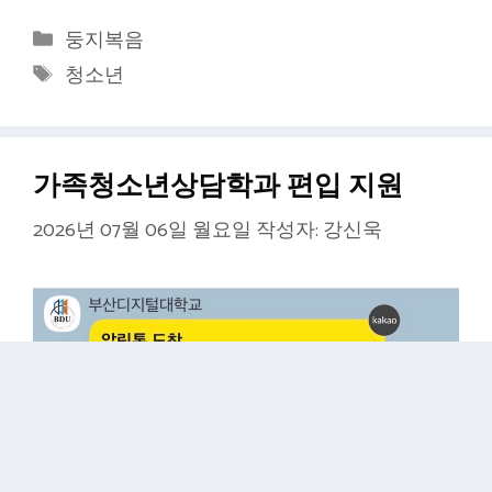
카
둥지복음
테
태
청소년
고
그
리
가족청소년상담학과 편입 지원
2026년 07월 06일 월요일
작성자:
강신욱