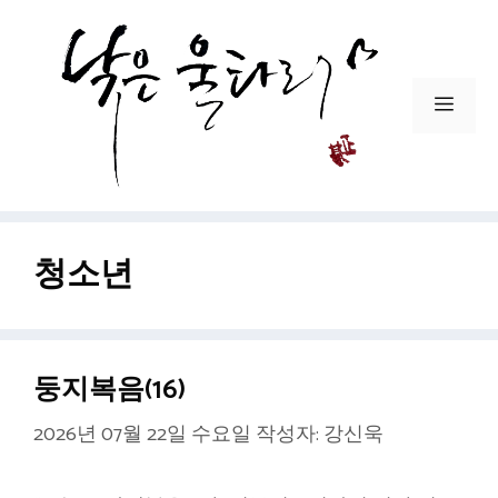
컨
텐
츠
로
메
건
뉴
너
뛰
기
청소년
둥지복음(16)
2026년 07월 22일 수요일
작성자:
강신욱