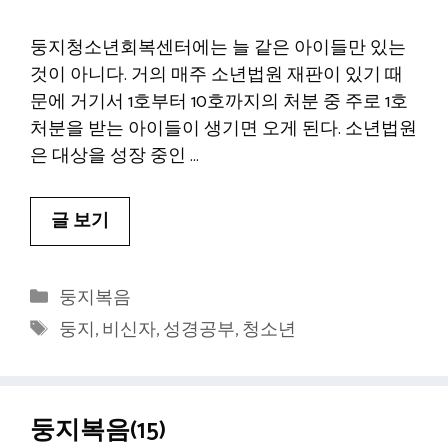
둥지청소년회복센터에는 늘 같은 아이들만 있는
것이 아니다. 거의 매주 소년법원 재판이 있기 때
문에 거기서 1호부터 10호까지의 처분 중 주로 1호
처분을 받는 아이들이 생기면 오게 된다. 소년법원
은 대상을 성장 중인 …
글 보기
카
둥지복음
테
태
둥지
,
비신자
,
성경공부
,
청소년
고
그
리
둥지복음(15)