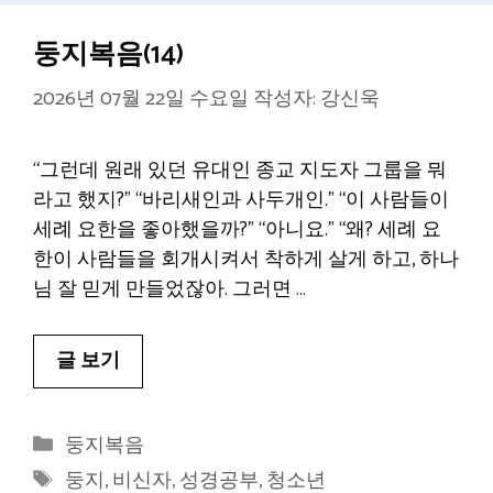
둥지복음(14)
2026년 07월 22일 수요일
작성자:
강신욱
“그런데 원래 있던 유대인 종교 지도자 그룹을 뭐
라고 했지?” “바리새인과 사두개인.” “이 사람들이
세례 요한을 좋아했을까?” “아니요.” “왜? 세례 요
한이 사람들을 회개시켜서 착하게 살게 하고, 하나
님 잘 믿게 만들었잖아. 그러면 …
글 보기
카
둥지복음
테
태
둥지
,
비신자
,
성경공부
,
청소년