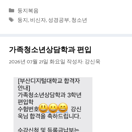
카
둥지복음
테
태
둥지
,
비신자
,
성경공부
,
청소년
고
그
리
가족청소년상담학과 편입
2026년 07월 21일 화요일
작성자:
강신욱